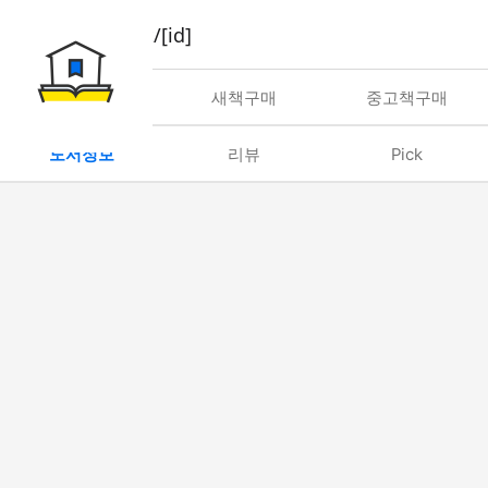
book/rent/[id]
대여
새책구매
중고책구매
도서정보
리뷰
Pick