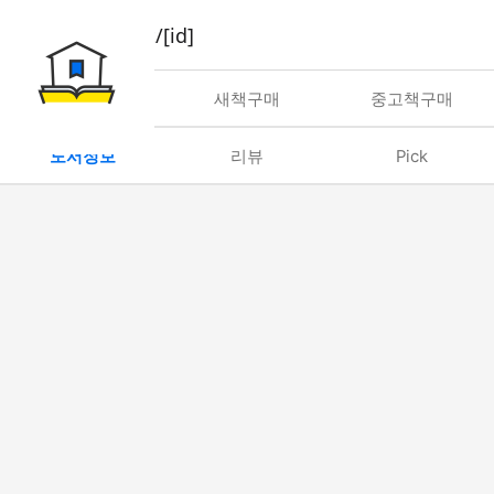
book/rent/[id]
대여
새책구매
중고책구매
도서정보
리뷰
Pick