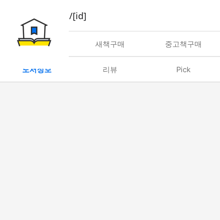
book/rent/[id]
대여
새책구매
중고책구매
도서정보
리뷰
Pick