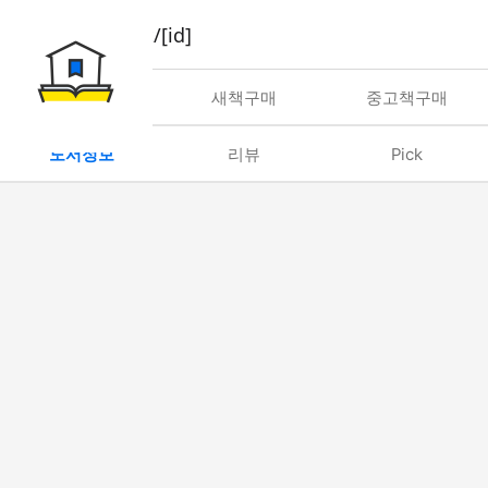
book/rent/[id]
대여
새책구매
중고책구매
도서정보
리뷰
Pick