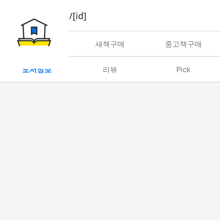
book/rent/[id]
대여
새책구매
중고책구매
도서정보
리뷰
Pick