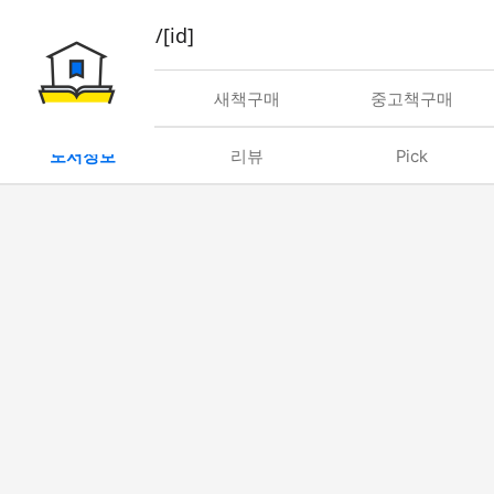
book/rent/[id]
대여
새책구매
중고책구매
도서정보
리뷰
Pick