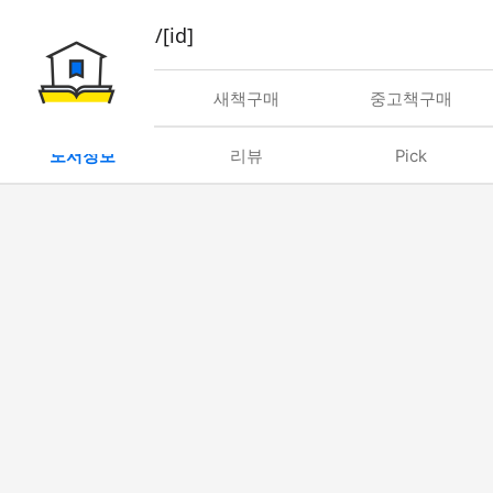
book/rent/[id]
대여
새책구매
중고책구매
도서정보
리뷰
Pick