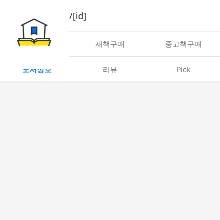
book/rent/[id]
대여
새책구매
중고책구매
도서정보
리뷰
Pick