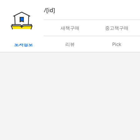
book/rent/[id]
대여
새책구매
중고책구매
도서정보
리뷰
Pick