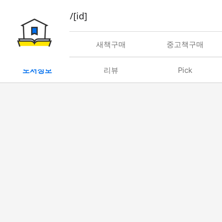
book/rent/[id]
대여
새책구매
중고책구매
도서정보
리뷰
Pick