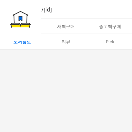
book/rent/[id]
대여
새책구매
중고책구매
도서정보
리뷰
Pick