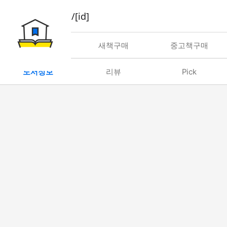
book/rent/[id]
대여
새책구매
중고책구매
도서정보
리뷰
Pick