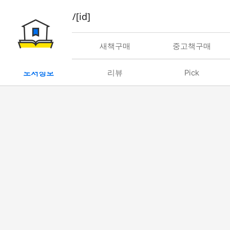
book/rent/[id]
대여
새책구매
중고책구매
도서정보
리뷰
Pick