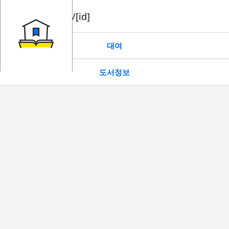
book/rent/[id]
대여
도서정보