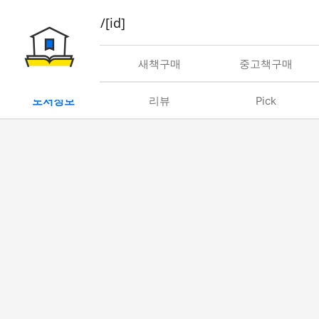
book/rent/[id]
대여
새책구매
중고책구매
도서정보
리뷰
Pick