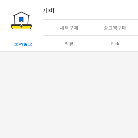
book/rent/[id]
대여
새책구매
중고책구매
도서정보
리뷰
Pick