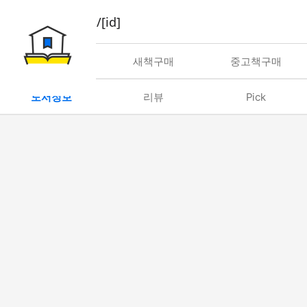
book/rent/[id]
대여
새책구매
중고책구매
도서정보
리뷰
Pick