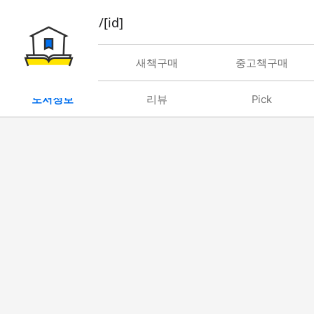
book/rent/[id]
대여
새책구매
중고책구매
도서정보
리뷰
Pick