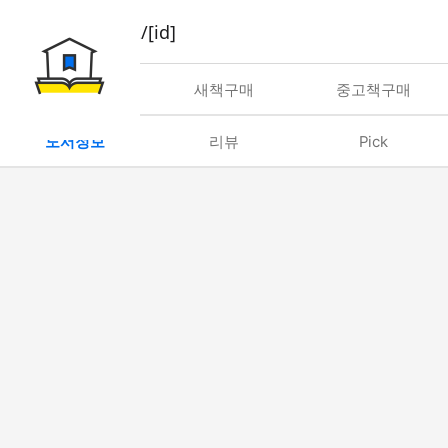
book/rent/[id]
대여
새책구매
중고책구매
도서정보
리뷰
Pick