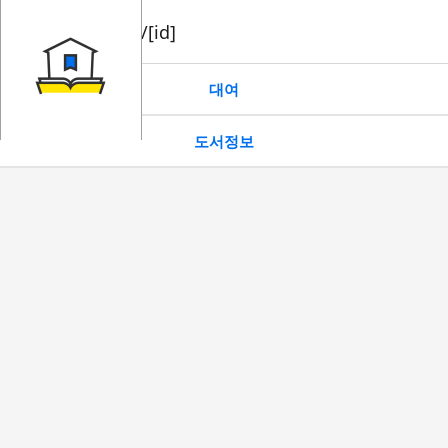
book/rent/[id]
대여
도서정보