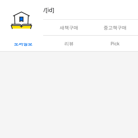
book/rent/[id]
대여
새책구매
중고책구매
도서정보
리뷰
Pick