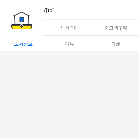
book/rent/[id]
대여
새책구매
중고책구매
도서정보
리뷰
Pick