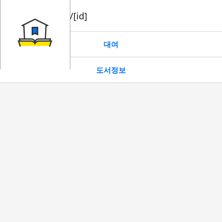
book/rent/[id]
대여
도서정보