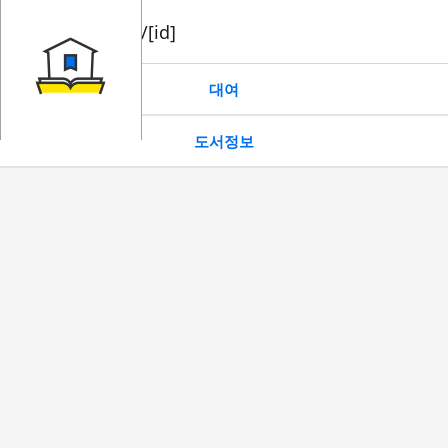
book/rent/[id]
대여
도서정보