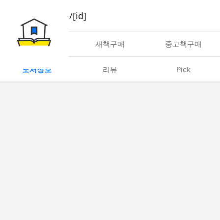
book/rent/[id]
대여
새책구매
중고책구매
도서정보
리뷰
Pick