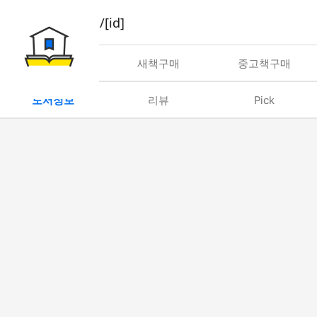
book/rent/[id]
대여
새책구매
중고책구매
도서정보
리뷰
Pick