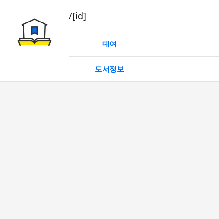
book/rent/[id]
대여
도서정보