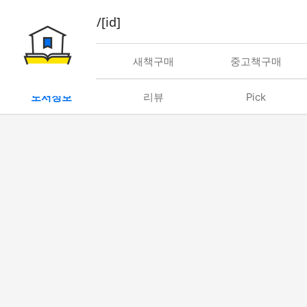
book/rent/[id]
대여
새책구매
중고책구매
도서정보
리뷰
Pick