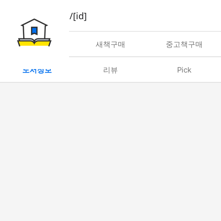
book/rent/[id]
대여
새책구매
중고책구매
도서정보
리뷰
Pick