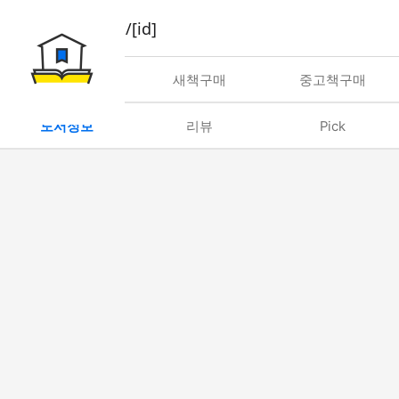
book/rent/[id]
대여
새책구매
중고책구매
도서정보
리뷰
Pick