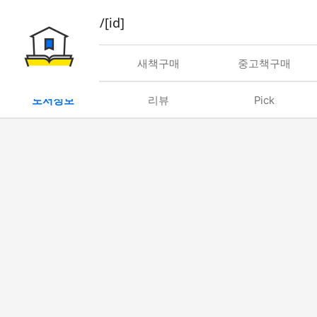
book/rent/[id]
대여
새책구매
중고책구매
도서정보
리뷰
Pick