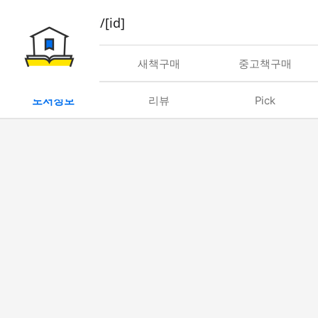
book/rent/[id]
대여
새책구매
중고책구매
도서정보
리뷰
Pick