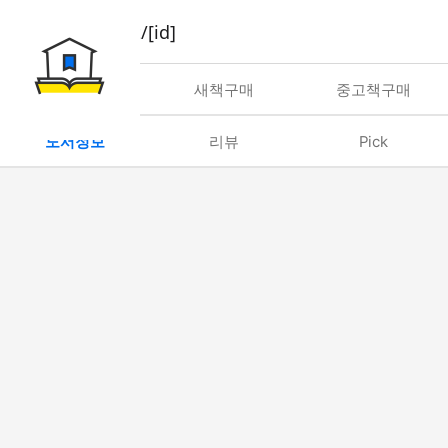
book/rent/[id]
대여
새책구매
중고책구매
도서정보
리뷰
Pick