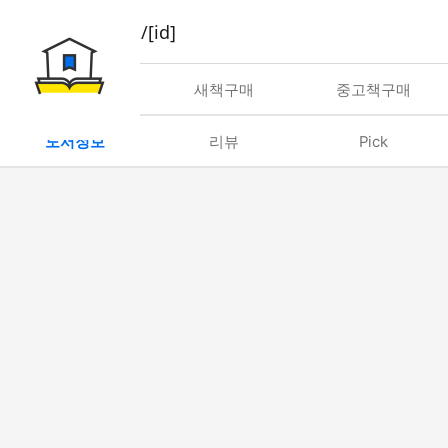
book/rent/[id]
대여
새책구매
중고책구매
도서정보
리뷰
Pick