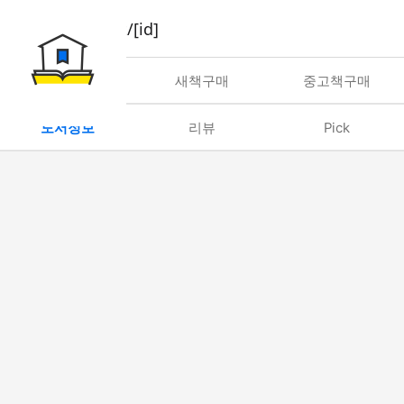
book/rent/[id]
대여
새책구매
중고책구매
도서정보
리뷰
Pick