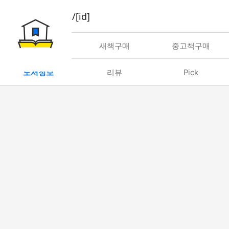
book/rent/[id]
대여
새책구매
중고책구매
도서정보
리뷰
Pick