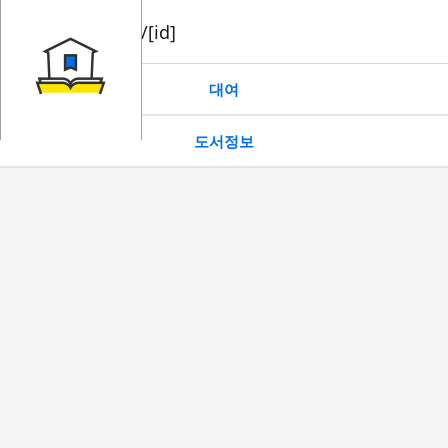
book/rent/[id]
대여
도서정보