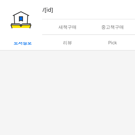
book/rent/[id]
대여
새책구매
중고책구매
도서정보
리뷰
Pick