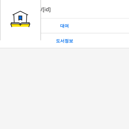
book/rent/[id]
대여
도서정보