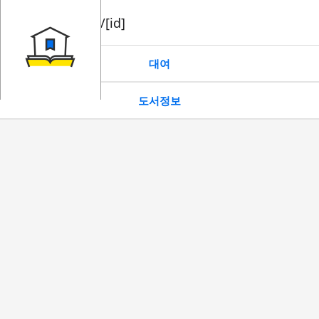
book/rent/[id]
대여
도서정보