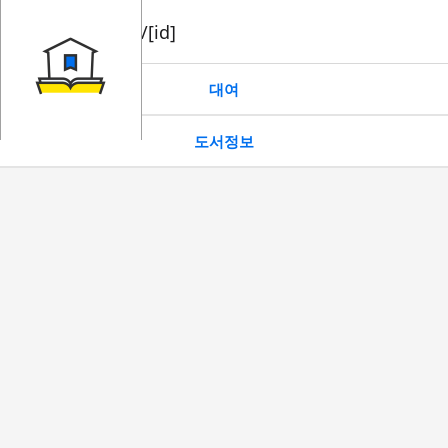
book/rent/[id]
대여
도서정보