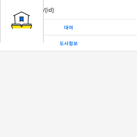
book/rent/[id]
대여
도서정보