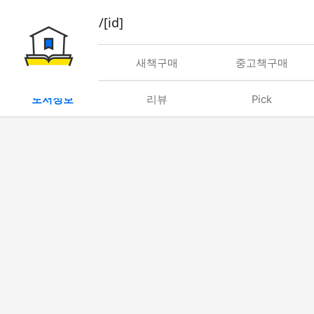
book/rent/[id]
대여
새책구매
중고책구매
도서정보
리뷰
Pick