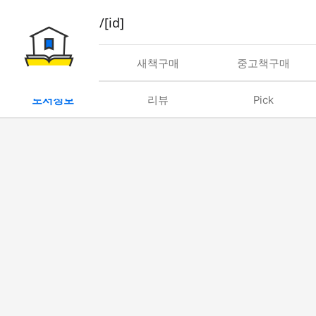
book/rent/[id]
대여
새책구매
중고책구매
도서정보
리뷰
Pick