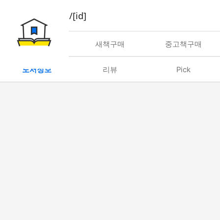
book/rent/[id]
대여
새책구매
중고책구매
도서정보
리뷰
Pick