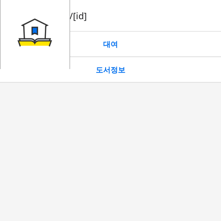
book/rent/[id]
대여
도서정보