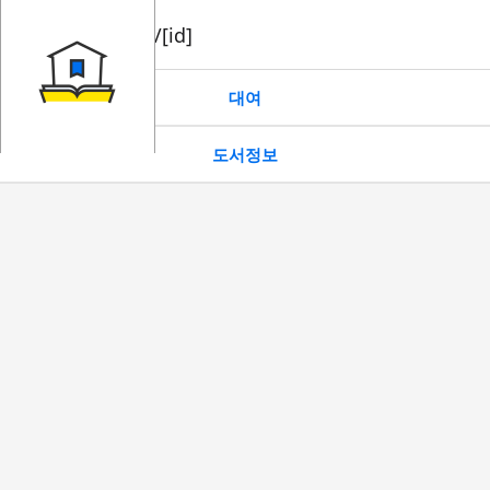
book/rent/[id]
대여
도서정보