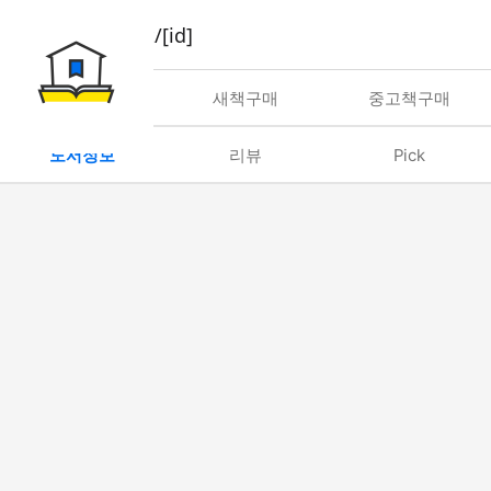
book/rent/[id]
대여
새책구매
중고책구매
도서정보
리뷰
Pick