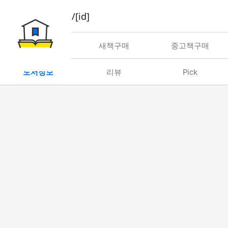
book/rent/[id]
대여
새책구매
중고책구매
도서정보
리뷰
Pick