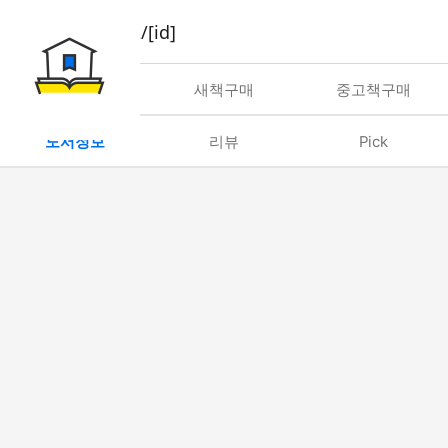
book/rent/[id]
대여
새책구매
중고책구매
도서정보
리뷰
Pick